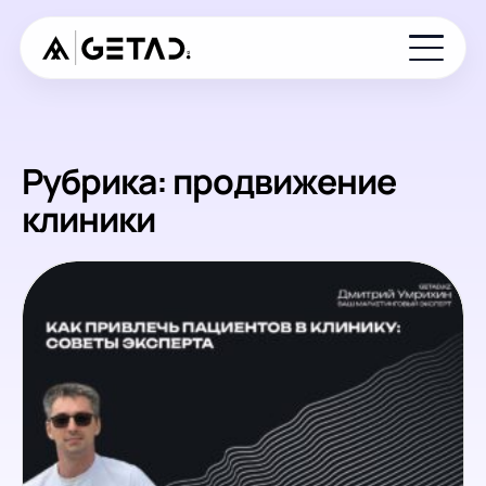
Рубрика: продвижение
клиники