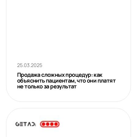
25.03.2025
Продажа сложных процедур: как
объяснить пациентам, что они платят
не только за результат