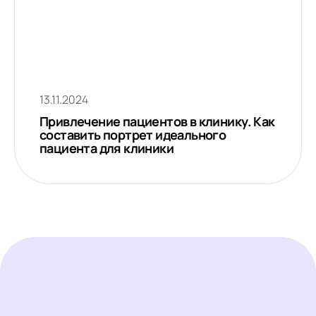
13.11.2024
Привлечение пациентов в клинику. Как
составить портрет идеального
пациента для клиники