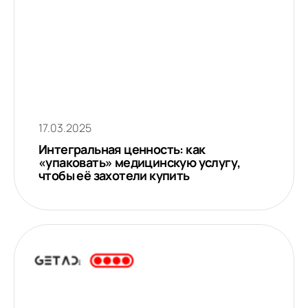
17.03.2025
Интегральная ценность: как
«упаковать» медицинскую услугу,
чтобы её захотели купить