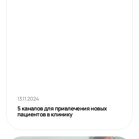
13.11.2024
5 каналов для привлечения новых
пациентов в клинику