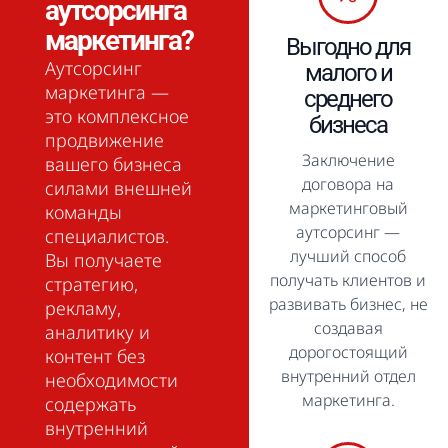
аутсорсинга
маркетинга?
Выгодно для
Аутсорсинг
малого и
маркетинга —
среднего
это комплексное
бизнеса
продвижение
Заключение
вашего бизнеса
договора на
силами внешней
маркетинговый
команды
аутсорсинг —
специалистов.
лучший способ
Вы получаете
получать клиентов и
стратегию,
развивать бизнес, не
рекламу,
создавая
аналитику и
дорогостоящий
контент без
внутренний отдел
необходимости
маркетинга.
содержать
внутренний