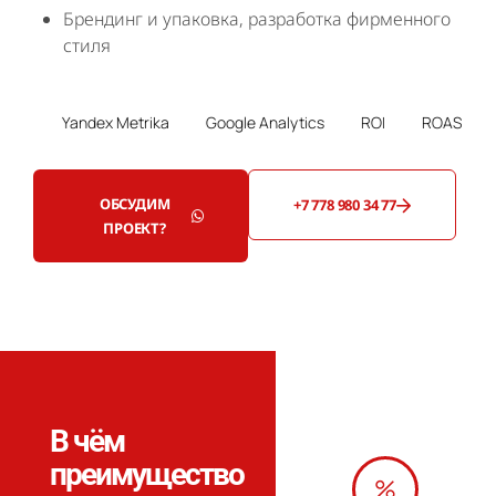
Брендинг и упаковка, разработка фирменного
стиля
Yandex Metrika
Google Analytics
ROI
ROAS
Goo
ОБСУДИМ
+7 778 980 34 77
ПРОЕКТ?
В чём
преимущество
%