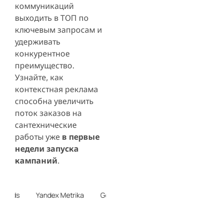
коммуникаций
выходить в ТОП по
ключевым запросам и
удерживать
конкурентное
преимущество.
Узнайте, как
контекстная реклама
способна увеличить
поток заказов на
сантехнические
работы уже
в первые
недели запуска
кампаний
.
Ads
Yandex Metrika
Google Analytics
ROI
ROAS